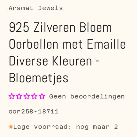
Aramat Jewels
925 Zilveren Bloem
Oorbellen met Emaille
Diverse Kleuren -
Bloemetjes
Geen beoordelingen
SKU:
oor258-18711
Lage voorraad: nog maar 2