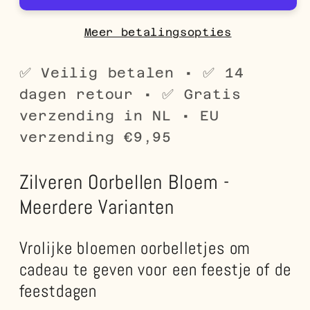
met
met
Emaille
Emaille
Meer betalingsopties
Diverse
Diverse
Kleuren
Kleuren
✅ Veilig betalen • ✅ 14
-
-
dagen retour • ✅ Gratis
Bloemetjes
Bloemetjes
verzending in NL • EU
verzending €9,95
Zilveren Oorbellen Bloem -
Meerdere Varianten
Vrolijke bloemen oorbelletjes om
cadeau te geven voor een feestje of de
feestdagen