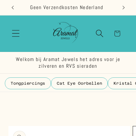
Meteen
Geen Verzendkosten Nederland
naar de
content
Winkelwage
Welkom bij Aramat Jewels het adres voor je
zilveren en RVS sieraden
Tongpiercings
Cat Eye Oorbellen
Kristal 
 direct naar