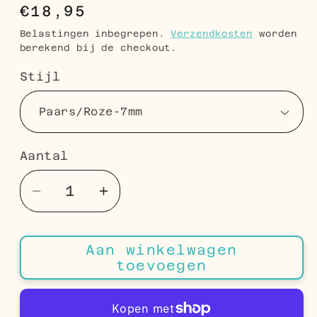
Normale
€18,95
prijs
Belastingen inbegrepen.
Verzendkosten
worden
berekend bij de checkout.
Stijl
Aantal
Aantal
Aantal
Aantal
verlagen
verhogen
voor
voor
Aan winkelwagen
925
925
toevoegen
Zilveren
Zilveren
Bloem
Bloem
Oorbellen
Oorbellen