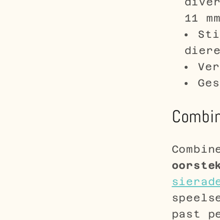
dive
11 m
Sti
dier
Ver
Ges
Combin
Combin
oorste
sierad
speels
past p