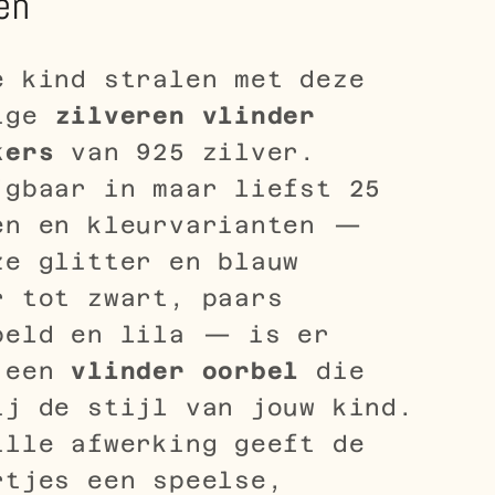
en
e kind stralen met deze
tige
zilveren vlinder
kers
van 925 zilver.
jgbaar in maar liefst 25
en en kleurvarianten —
ze glitter en blauw
r tot zwart, paars
peld en lila — is er
 een
vlinder oorbel
die
ij de stijl van jouw kind.
ille afwerking geeft de
rtjes een speelse,