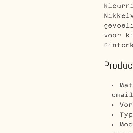
kleurr
Nikkel
gevoel
voor k
Sinter
Produc
Mat
emai
Vor
Typ
Mod