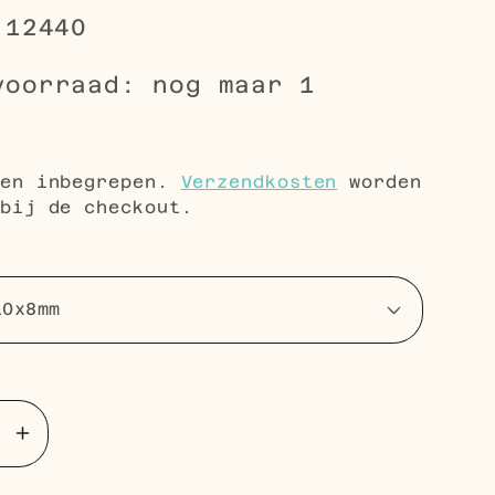
-12440
voorraad: nog maar 1
le
5
gen inbegrepen.
Verzendkosten
worden
bij de checkout.
Aantal
en
verhogen