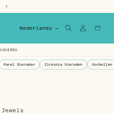
Op voorraad in Nederland
T
Inloggen
Winkelwage
Nederlands
a
a
sieraden
l
Parel Sieraden
Zirkonia Sieraden
Oorbellen
 Jewels