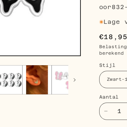
SKU:
oor832
Lage 
Norma
€18,9
prijs
Belastin
berekend 
Stijl
Aantal
Aantal
Aantal
verlag