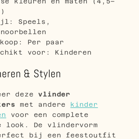
rse kleuren en maten (4,5–
m)
jl: Speels,
enoorbellen
koop: Per paar
chikt voor: Kinderen
eren & Stylen
eer deze
vlinder
kers
met andere
kinder
en
voor een complete
e look. De vlindervorm
erfect bij een feestoutfit