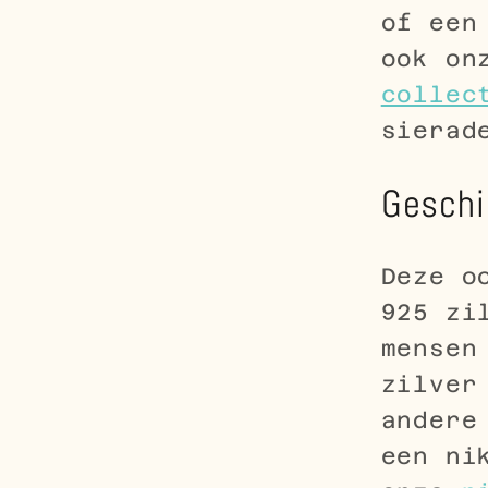
of een
ook o
collec
sierad
Geschi
Deze o
925 zi
mensen
zilver
andere
een ni