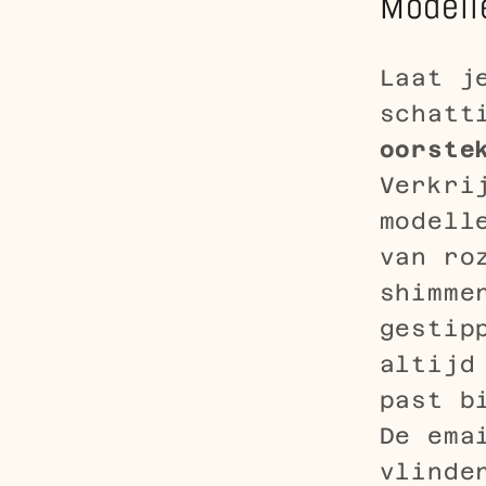
Modell
Laat j
schat
oorste
Verkri
modell
van ro
shimme
gestip
altijd
past b
De ema
vlinde