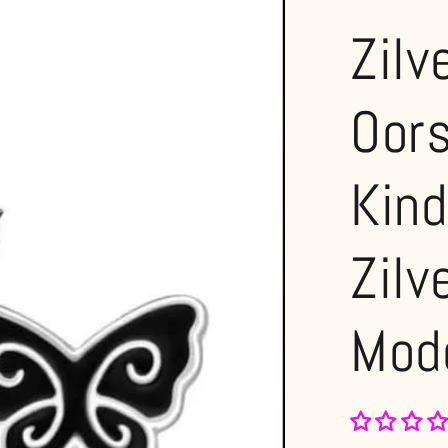
Zilv
Oors
Kin
Zilv
Mod