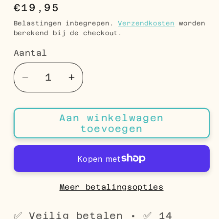
Normale
€19,95
prijs
Belastingen inbegrepen.
Verzendkosten
worden
berekend bij de checkout.
Aantal
Aantal
Aantal
Aantal
verlagen
verhogen
voor
voor
Aan winkelwagen
Bloem
Bloem
toevoegen
Oorhangers
Oorhangers
Lichtblauw
Lichtblauw
Gemarmerd
Gemarmerd
Antiek
Antiek
–
–
Meer betalingsopties
62x19mm
62x19mm
Boho
Boho
✅ Veilig betalen • ✅ 14