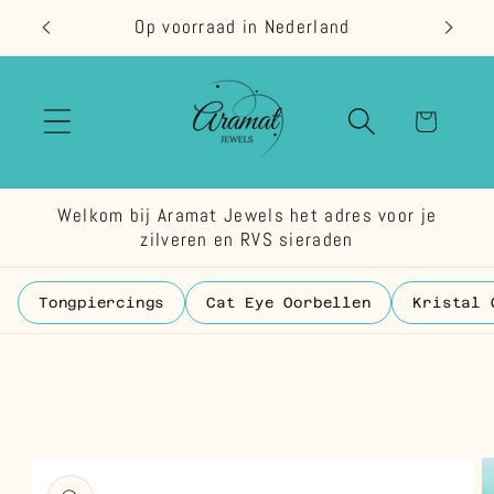
Meteen
nd
Op voorraad in Nederland
Bestel 
naar de
content
Winkelwage
Welkom bij Aramat Jewels het adres voor je
zilveren en RVS sieraden
Tongpiercings
Cat Eye Oorbellen
Kristal 
 direct naar