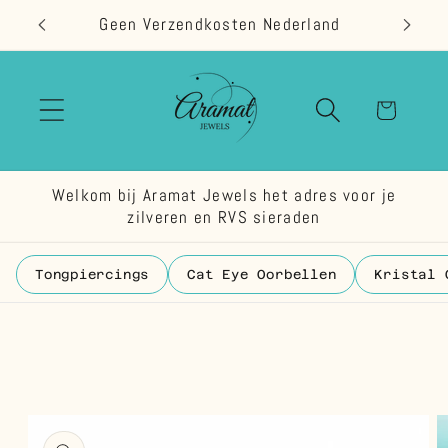
Meteen
Geen Verzendkosten Nederland
naar de
content
Winkelwage
Welkom bij Aramat Jewels het adres voor je
zilveren en RVS sieraden
Tongpiercings
Cat Eye Oorbellen
Kristal 
 direct naar