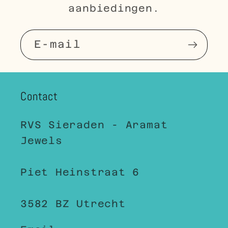
aanbiedingen.
E‑mail
Contact
RVS Sieraden - Aramat
Jewels
Piet Heinstraat 6
3582 BZ Utrecht