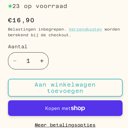
23 op voorraad
Normale
€16,90
prijs
Belastingen inbegrepen.
Verzendkosten
worden
berekend bij de checkout.
Aantal
Aantal
Aantal
Aantal
verlagen
verhogen
voor
voor
Aan winkelwagen
Zilverkleurige
Zilverkleurige
toevoegen
Ballerina
Ballerina
Oorstekers
Oorstekers
RVS
RVS
10x6mm
10x6mm
–
–
Meer betalingsopties