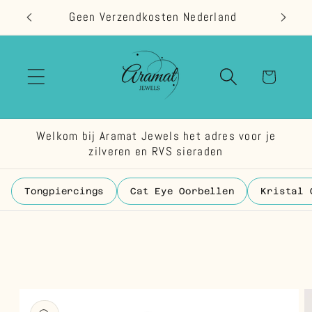
Meteen
Geen Verzendkosten Nederland
naar de
content
Winkelwage
Welkom bij Aramat Jewels het adres voor je
zilveren en RVS sieraden
Tongpiercings
Cat Eye Oorbellen
Kristal 
 direct naar