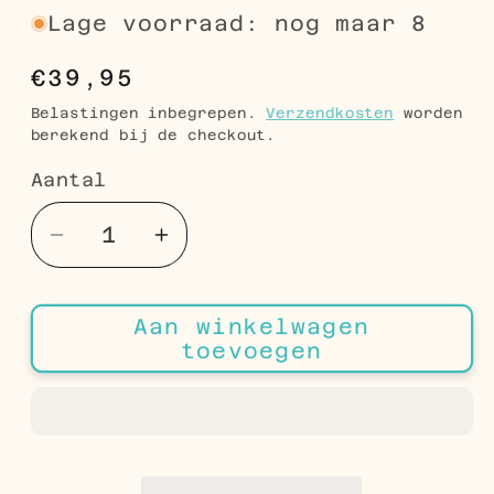
Lage voorraad: nog maar 8
Normale
€39,95
prijs
Belastingen inbegrepen.
Verzendkosten
worden
berekend bij de checkout.
Aantal
Aantal
Aantal
Aantal
verlagen
verhogen
voor
voor
Aan winkelwagen
Ashanger
Ashanger
toevoegen
Ovaal
Ovaal
Roosgravure
Roosgravure
Zilverkleurig
Zilverkleurig
Staal
Staal
30x20mm
30x20mm