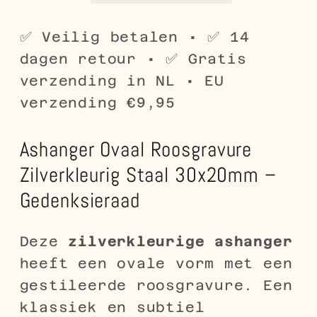
–
–
Gedenksieraad
Gedenksieraad
✅ Veilig betalen • ✅ 14
dagen retour • ✅ Gratis
verzending in NL • EU
verzending €9,95
Ashanger Ovaal Roosgravure
Zilverkleurig Staal 30x20mm –
Gedenksieraad
Deze
zilverkleurige ashanger
heeft een ovale vorm met een
gestileerde roosgravure. Een
klassiek en subtiel