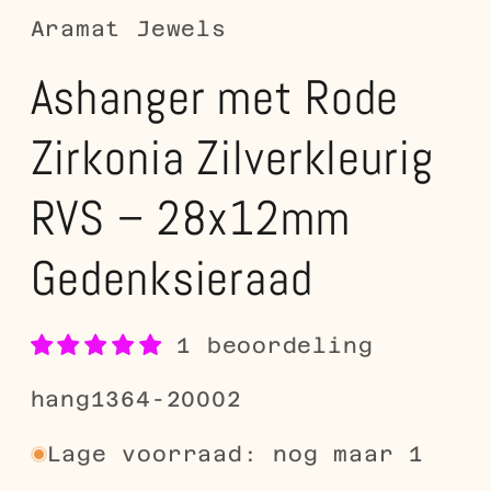
Aramat Jewels
Ashanger met Rode
Zirkonia Zilverkleurig
RVS – 28x12mm
Gedenksieraad
1 beoordeling
SKU:
hang1364-20002
Lage voorraad: nog maar 1