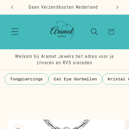
Meteen
Geen Verzendkosten Nederland
naar de
content
Winkelwage
Welkom bij Aramat Jewels het adres voor je
zilveren en RVS sieraden
Tongpiercings
Cat Eye Oorbellen
Kristal 
 direct naar