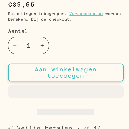
Normale
€39,95
prijs
Belastingen inbegrepen.
Verzendkosten
worden
berekend bij de checkout.
Aantal
Aantal
Aantal
Aantal
verlagen
verhogen
voor
voor
Aan winkelwagen
Ashanger
Ashanger
toevoegen
met
met
Rode
Rode
Zirkonia
Zirkonia
Zilverkleurig
Zilverkleurig
RVS
RVS
–
–
28x12mm
28x12mm
✅ Veilig betalen • ✅ 14