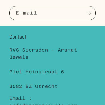
E‑mail
Contact
RVS Sieraden - Aramat
Jewels
Piet Heinstraat 6
3582 BZ Utrecht
Email :