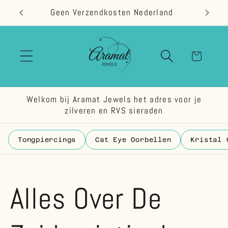
Meteen
Geen Verzendkosten Nederland
naar de
content
Winkelwage
Welkom bij Aramat Jewels het adres voor je
zilveren en RVS sieraden
Tongpiercings
Cat Eye Oorbellen
Kristal 
Alles Over De