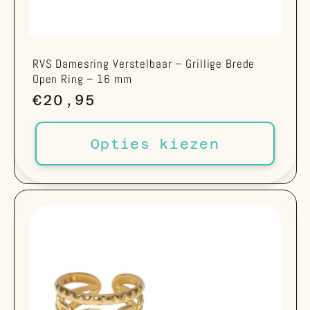
RVS Damesring Verstelbaar – Grillige Brede
Open Ring – 16 mm
Normale
€20,95
prijs
Opties kiezen