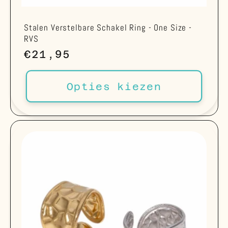
Stalen Verstelbare Schakel Ring - One Size -
RVS
Normale
€21,95
prijs
Opties kiezen