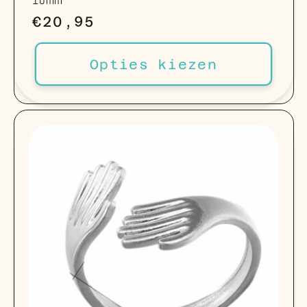
10mm
Normale
€20,95
prijs
Opties kiezen