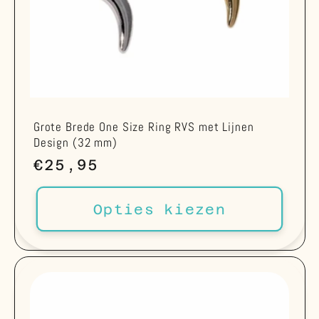
Grote Brede One Size Ring RVS met Lijnen
Design (32 mm)
Normale
€25,95
prijs
Opties kiezen