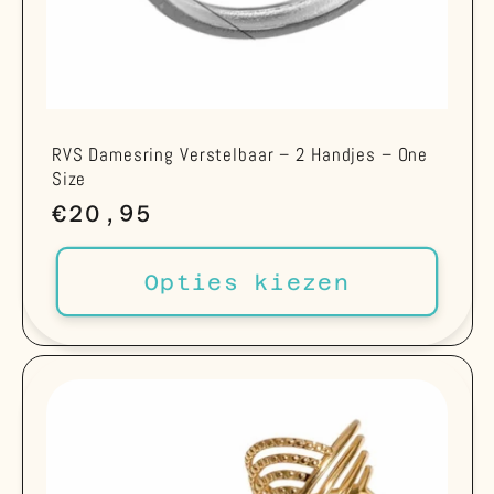
RVS Damesring Verstelbaar – 2 Handjes – One
Size
Normale
€20,95
prijs
Opties kiezen