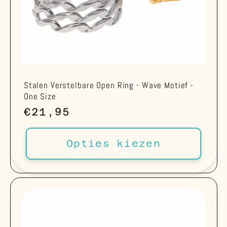
Stalen Verstelbare Open Ring - Wave Motief -
One Size
Normale
€21,95
prijs
Opties kiezen