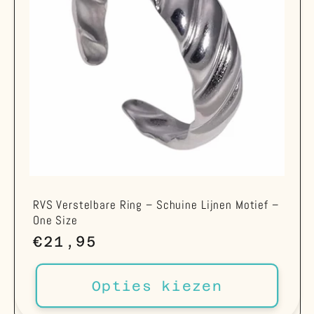
RVS Verstelbare Ring – Schuine Lijnen Motief –
One Size
Normale
€21,95
prijs
Opties kiezen