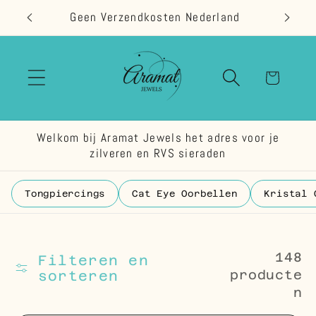
Meteen
land
Bestel 
naar de
content
Winkelwage
Welkom bij Aramat Jewels het adres voor je
zilveren en RVS sieraden
Tongpiercings
Cat Eye Oorbellen
Kristal 
148
Filteren en
producte
sorteren
n