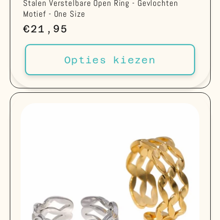
Stalen Verstelbare Open Ring - Gevlochten
Motief - One Size
Normale
€21,95
prijs
Opties kiezen