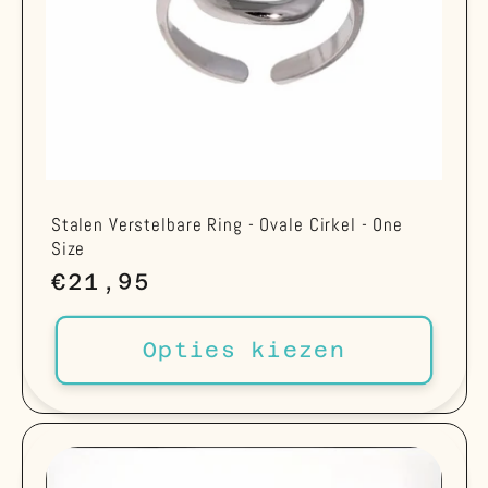
Stalen Verstelbare Ring - Ovale Cirkel - One
Size
Normale
€21,95
prijs
Opties kiezen