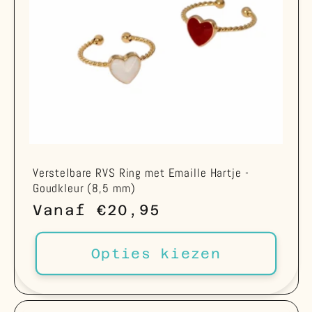
Verstelbare RVS Ring met Emaille Hartje -
Goudkleur (8,5 mm)
Normale
Vanaf €20,95
prijs
Opties kiezen