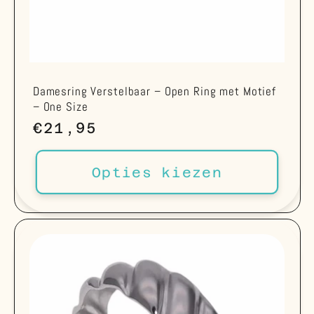
Damesring Verstelbaar – Open Ring met Motief
– One Size
Normale
€21,95
prijs
Opties kiezen