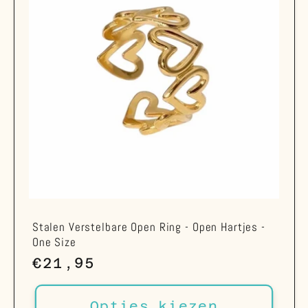
Stalen Verstelbare Open Ring - Open Hartjes -
One Size
Normale
€21,95
prijs
Opties kiezen