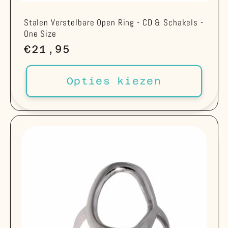
Stalen Verstelbare Open Ring - CD & Schakels -
One Size
Normale
€21,95
prijs
Opties kiezen