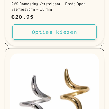
RVS Damesring Verstelbaar – Brede Open
Veertjesvorm – 15 mm
Normale
€20,95
prijs
Opties kiezen