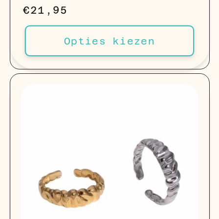
Normale
€21,95
prijs
Opties kiezen