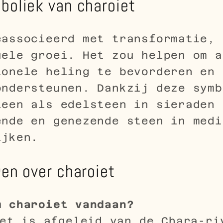
boliek van charoiet
eassocieerd met transformatie, 
uele groei. Het zou helpen om a
ionele heling te bevorderen en 
ondersteunen. Dankzij deze symb
leen als edelsteen in sieraden 
ende en genezende steen in medi
ijken.
en over charoiet
m charoiet vandaan?
et is afgeleid van de Chara-ri