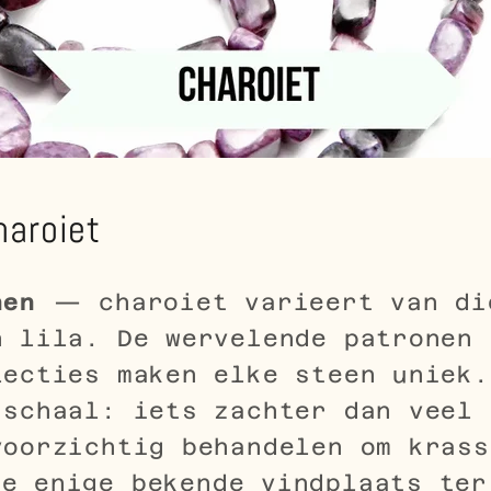
aroiet
nen
— charoiet varieert van di
n lila. De wervelende patronen 
lecties maken elke steen uniek
-schaal: iets zachter dan veel 
voorzichtig behandelen om krass
 enige bekende vindplaats ter