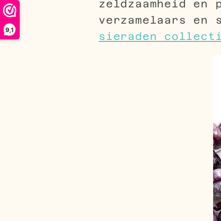
zeldzaamheid en 
verzamelaars en 
9,1
sieraden collect