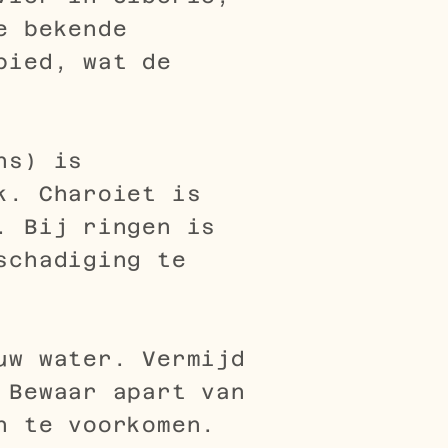
e bekende
bied, wat de
hs) is
k. Charoiet is
. Bij ringen is
schadiging te
uw water. Vermijd
 Bewaar apart van
n te voorkomen.