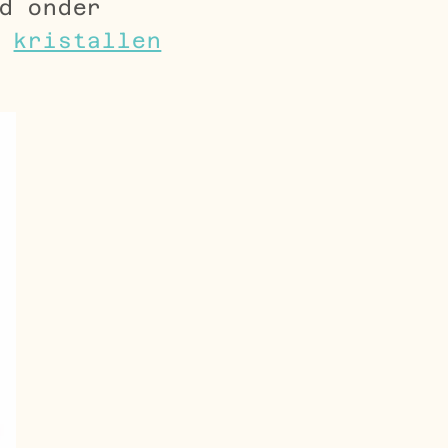
d onder
e
kristallen