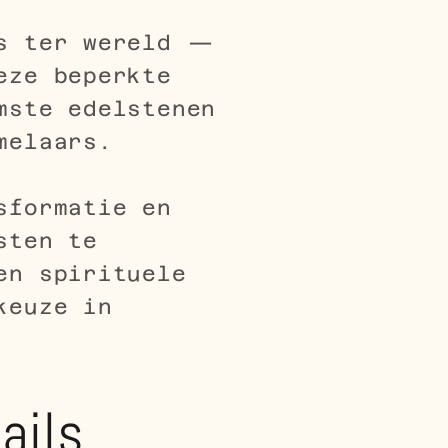
ts ter wereld —
eze beperkte
mste edelstenen
melaars.
sformatie en
sten te
en spirituele
keuze in
ails