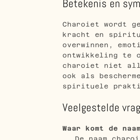
Betekenis en sym
Charoiet wordt g
kracht en spirit
overwinnen, emot
ontwikkeling te 
charoiet niet al
ook als bescherm
spirituele prakt
Veelgestelde vrag
Waar komt de naa
De naam charoi