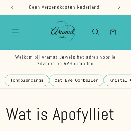
Meteen
Geen Verzendkosten Nederland
naar de
content
Winkelwage
Welkom bij Aramat Jewels het adres voor je
zilveren en RVS sieraden
Tongpiercings
Cat Eye Oorbellen
Kristal 
Wat is Apofylliet