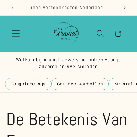
Meteen
Geen Verzendkosten Nederland
naar de
content
Winkelwage
Welkom bij Aramat Jewels het adres voor je
zilveren en RVS sieraden
Tongpiercings
Cat Eye Oorbellen
Kristal 
De Betekenis Van