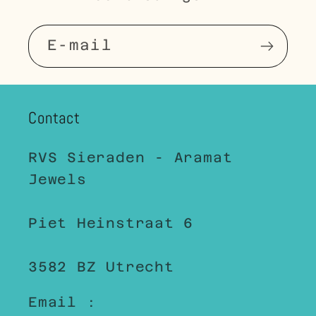
E‑mail
Contact
RVS Sieraden - Aramat
Jewels
Piet Heinstraat 6
3582 BZ Utrecht
Email :