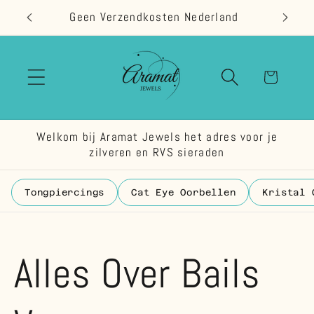
Meteen
Geen Verzendkosten Nederland
naar de
content
Winkelwage
Welkom bij Aramat Jewels het adres voor je
zilveren en RVS sieraden
Tongpiercings
Cat Eye Oorbellen
Kristal 
Alles Over Bails