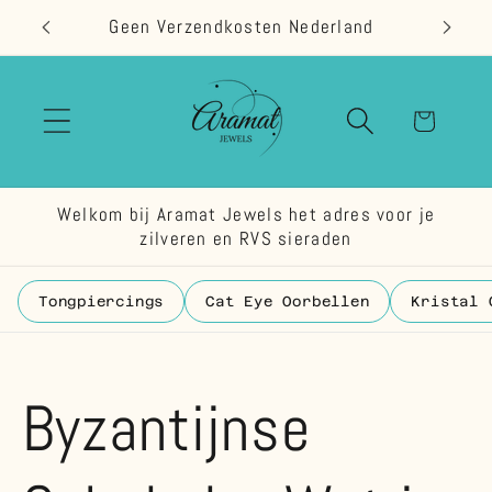
Meteen
Geen Verzendkosten Nederland
naar de
content
Winkelwage
Welkom bij Aramat Jewels het adres voor je
zilveren en RVS sieraden
Tongpiercings
Cat Eye Oorbellen
Kristal 
Byzantijnse