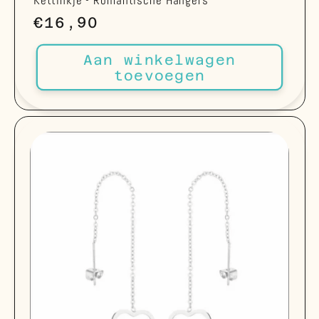
Kettinkje - Romantische Hangers
Normale
€16,90
prijs
Aan winkelwagen
toevoegen