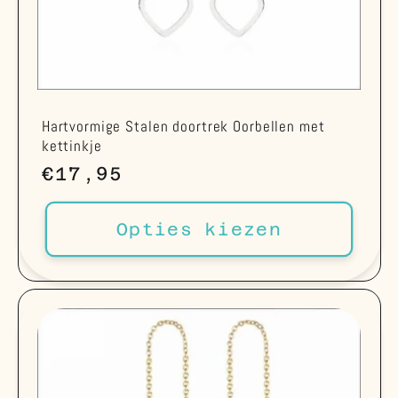
Hartvormige Stalen doortrek Oorbellen met
kettinkje
Normale
€17,95
prijs
Opties kiezen