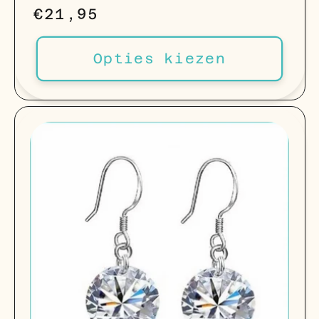
Normale
€21,95
prijs
Opties kiezen