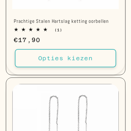
Prachtige Stalen Hartslag ketting oorbellen
1
(1)
totaal
Normale
€17,90
aantal
recensies
prijs
Opties kiezen