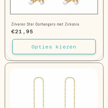
Zilveren Ster Oorhangers met Zirkonia
Normale
€21,95
prijs
Opties kiezen