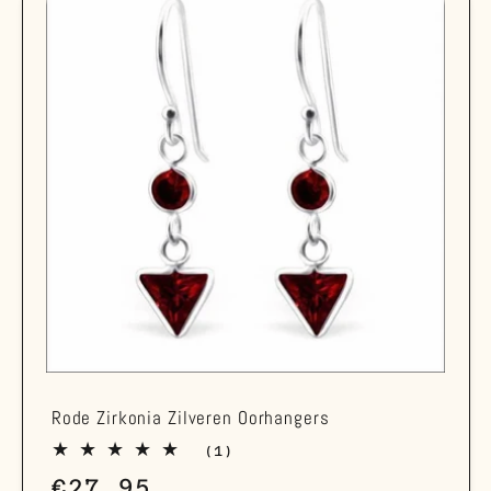
Rode Zirkonia Zilveren Oorhangers
1
(1)
totaal
Normale
€27,95
aantal