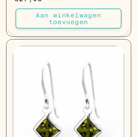
recensies
prijs
Aan winkelwagen
toevoegen