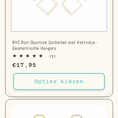
RVS Ruit Doortrek Oorbellen met Kettinkje -
Geometrische Hangers
1
(1)
totaal
Normale
€17,95
aantal
recensies
prijs
Opties kiezen