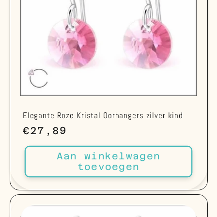
Elegante Roze Kristal Oorhangers zilver kind
Normale
€27,89
prijs
Aan winkelwagen
toevoegen