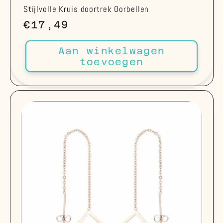
Stijlvolle Kruis doortrek Oorbellen
Normale
€17,49
prijs
Aan winkelwagen
toevoegen