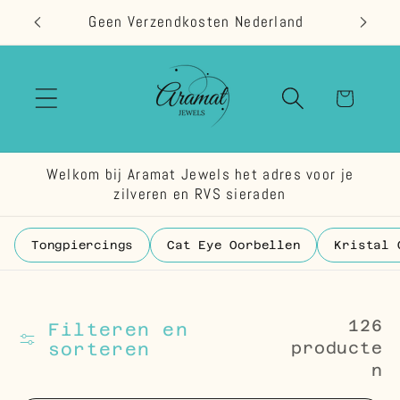
Meteen
Geen Verzendkosten Nederland
naar de
content
Winkelwage
Welkom bij Aramat Jewels het adres voor je
zilveren en RVS sieraden
Tongpiercings
Cat Eye Oorbellen
Kristal 
126
Filteren en
producte
sorteren
n