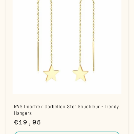
RVS Doortrek Oorbellen Ster Goudkleur - Trendy
Hangers
Normale
€19,95
prijs