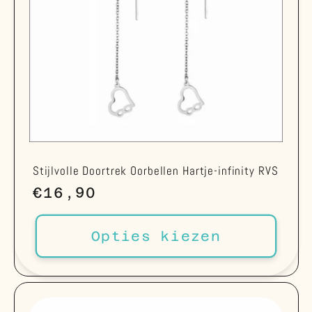
Stijlvolle Doortrek Oorbellen Hartje-infinity RVS
Normale
€16,90
prijs
Opties kiezen