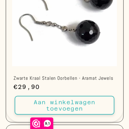
Zwarte Kraal Stalen Oorbellen - Aramat Jewels
Normale
€29,90
prijs
Aan winkelwagen
toevoegen
9,1