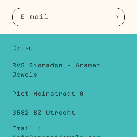
E‑mail
Contact
RVS Sieraden - Aramat
Jewels
Piet Heinstraat 6
3582 BZ Utrecht
Email :