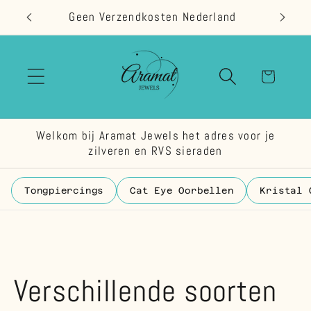
Meteen
Geen Verzendkosten Nederland
naar de
content
Winkelwage
Welkom bij Aramat Jewels het adres voor je
zilveren en RVS sieraden
Tongpiercings
Cat Eye Oorbellen
Kristal 
Verschillende soorten