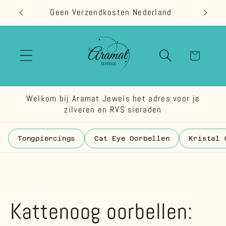
Meteen
Geen Verzendkosten Nederland
naar de
content
Winkelwage
Welkom bij Aramat Jewels het adres voor je
zilveren en RVS sieraden
Tongpiercings
Cat Eye Oorbellen
Kristal 
Kattenoog oorbellen: