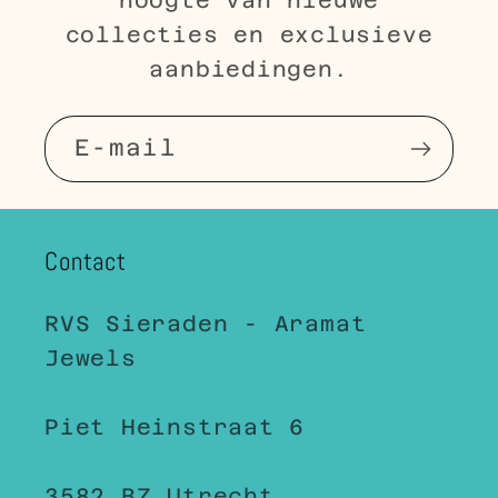
collecties en exclusieve
aanbiedingen.
E‑mail
Contact
RVS Sieraden - Aramat
Jewels
Piet Heinstraat 6
3582 BZ Utrecht