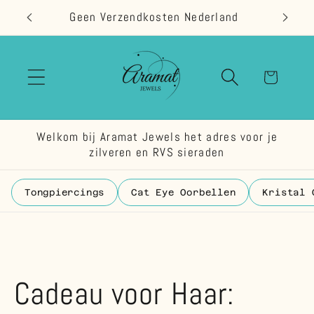
Meteen
Geen Verzendkosten Nederland
naar de
content
Winkelwage
Welkom bij Aramat Jewels het adres voor je
zilveren en RVS sieraden
Tongpiercings
Cat Eye Oorbellen
Kristal 
Cadeau voor Haar: