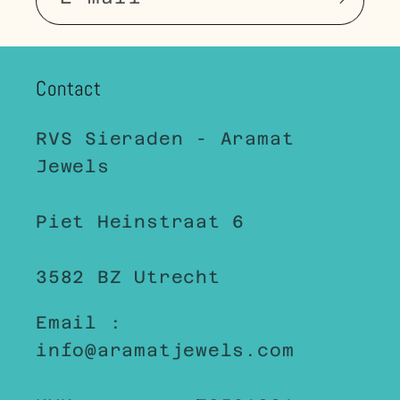
Contact
RVS Sieraden - Aramat
Jewels
Piet Heinstraat 6
3582 BZ Utrecht
Email :
info@aramatjewels.com